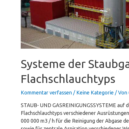
Systeme der Staubga
Flachschlauchtyps
Kommentar verfassen
/
Keine Kategorie
/ Von
STAUB- UND GASREINIGUNGSSYSTEME auf der B
Flachschlauchtyps verschiedener Ausrüstungen 
000 000 m3 / h für die Reinigung der Abgase 
sowie für zentrale Aspiration verschiedener Wer