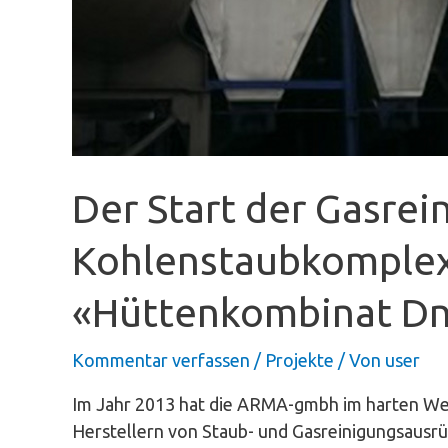
Der Start der Gasrei
Kohlenstaubkomplex
«Hüttenkombinat Dn
Kommentar verfassen
/
Projekte
/ Von
user
Im Jahr 2013 hat die ARMA-gmbh im harten Wet
Herstellern von Staub- und Gasreinigungsausrü